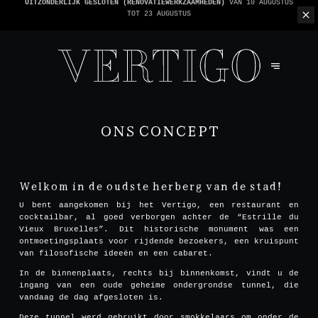
WE ZIJN CASHLESS - ALLEEN KAARTEN GEACCEPTEERD -
1 REKENING PER TAFEL
ONS CONCEPT
Welkom in de oudste herberg van de stad!
U bent aangekomen bij het Vertigo, een restaurant en
cocktailbar, al goed verborgen achter de “Estrille du
Vieux Bruxelles”. Dit historische monument was een
ontmoetingsplaats voor rijdende bezoekers, een kruispunt
van filosofische ideeën en een cabaret.
In de binnenplaats, rechts bij binnenkomst, vindt u de
ingang van een oude geheime ondergrondse tunnel, die
vandaag de dag afgesloten is.
Deze tunnel werd gebruikt door smokkelaars om onder de