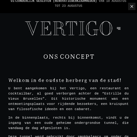
WE ZIJN CASHLESS - ALLEEN KAARTEN GEACCEPTEERD -
1 REKENING PER TAFEL
ONS CONCEPT
Welkom in de oudste herberg van de stad!
U bent aangekomen bij het Vertigo, een restaurant en
cocktailbar, al goed verborgen achter de “Estrille du
Vieux Bruxelles”. Dit historische monument was een
ontmoetingsplaats voor rijdende bezoekers, een kruispunt
van filosofische ideeën en een cabaret.
In de binnenplaats, rechts bij binnenkomst, vindt u de
ingang van een oude geheime ondergrondse tunnel, die
vandaag de dag afgesloten is.
Deze tunnel werd gebruikt door smokkelaars om onder de