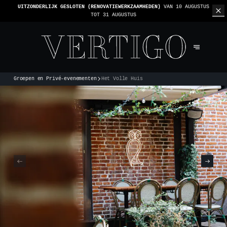
WE ZIJN CASHLESS - ALLEEN KAARTEN GEACCEPTEERD -
1 REKENING PER TAFEL
Groepen en Privé-evenementen
Het Volle Huis