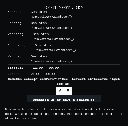
OPENINGSTIJDEN
Maandag
Gesloten
Renovatiewerkzaamheden
Dinsdag
Gesloten
Renovatiewerkzaamheden
Woensdag
Gesloten
Renovatiewerkzaamheden
Donderdag
Gesloten
Renovatiewerkzaamheden
Vrijdag
Gesloten
Renovatiewerkzaamheden
Zaterdag
12:00 - 00:00
Zondag
12:00 - 00:00
Home
Ons concept
Team
Pers
Virtueel bezoek
Klantbeoordelingen
Contact
ABONNEER JE OP ONZE NIEUWSBRIEF
Deze website gebruikt alleen cookies die strikt noodzakelijk zijn
om de website te laten functioneren. Wij gebruiken geen tracking-
© Vertigo 2026
of marketingcookies.
Legal notice
Gegevensbeschermingsbeleid
Cookie-instellingen
Gemaakt door CentralApp
Log in