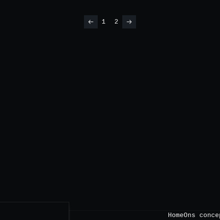
1
2
Home
Ons conce