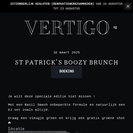
WE ZIJN CASHLESS - ALLEEN KAARTEN GEACCEPTEERD -
1 REKENING PER TAFEL
16 maart 2025
ST PATRICK’S BOOZY BRUNCH
BOEKING
Je wilt deze speciale editie niet missen !
Met een Basil Smash onbeperkte formule en natuurlijk een
DJ set zoals altijd.
Draag een vleugje groen en krijg een gratis groene shot
☘️
Locatie