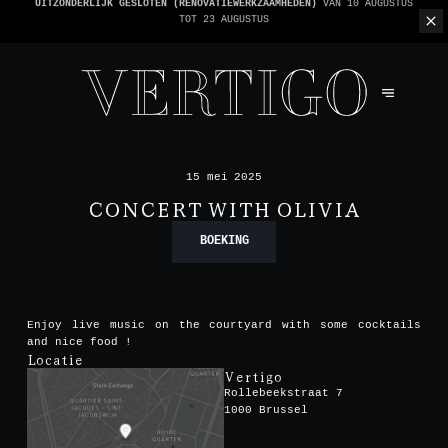
WE ZIJN CASHLESS - ALLEEN KAARTEN GEACCEPTEERD -
1 REKENING PER TAFEL
15 mei 2025
CONCERT WITH OLIVIA
BOEKING
Enjoy live music on the courtyard with some cocktails
and nice food !
Locatie
Vertigo
Rollebeekstraat 7
1000 Brussel