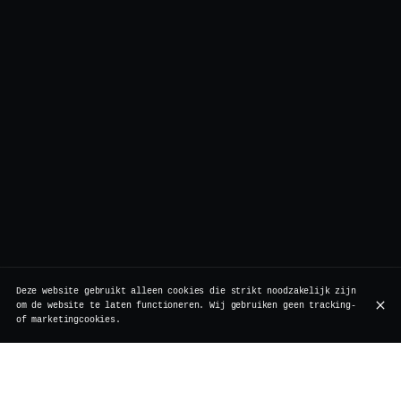
Deze website gebruikt alleen cookies die strikt noodzakelijk zijn
om de website te laten functioneren. Wij gebruiken geen tracking-
of marketingcookies.
Boek een tafel voor het avondeten voor een vibrerende
sfeer met Charlotte