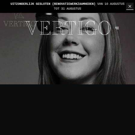
WE ZIJN CASHLESS - ALLEEN KAARTEN GEACCEPTEERD -
1 REKENING PER TAFEL