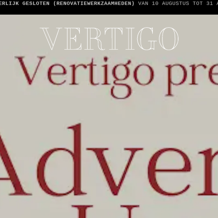
 ZIJN CASHLESS - ALLEEN KAARTEN GEACCEPTEERD -
1 REKENING PER TA