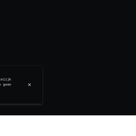
kelijk
n geen
oeg een Londense mannequin ooit: “maak me wakker, en maa