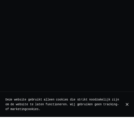
Deze website gebruikt alleen cookies die strikt noodzakelijk zijn
om de website te laten functioneren. Wij gebruiken geen tracking-
of marketingcookies.
Geboren in Hamburg in 2008, veroverde de Gin Basil
Smash meteen de wereld: gin, citroen, suiker, basilicum.