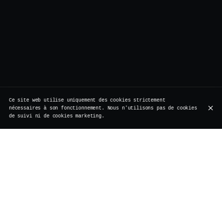
Ce site web utilise uniquement des cookies strictement
nécessaires à son fonctionnement. Nous n'utilisons pas de cookies
de suivi ni de cookies marketing.
Rue de Rollebeek 7, 1000 Bruxelles
+32 2 511 95 17
HEURES D'OUVERTURE
Lundi
Fermé
Vacances
Mardi
Fermé