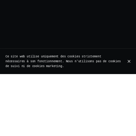
Ce site web utilise uniquement des cookies strictement
nécessaires à son fonctionnement. Nous n'utilisons pas de cookies
de suivi ni de cookies marketing.
Rue de Rollebeek 7, 1000 Bruxelles
+32 2 511 95 17
HEURES D'OUVERTURE
Lundi
Fermé
Vacances
Mardi
Fermé
Vacances