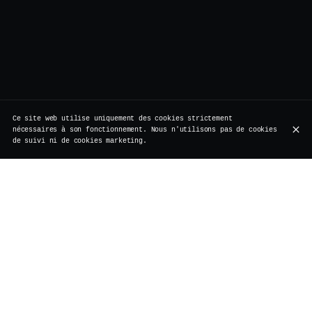
Ce site web utilise uniquement des cookies strictement
nécessaires à son fonctionnement. Nous n'utilisons pas de cookies
de suivi ni de cookies marketing.
Rue de Rollebeek 7, 1000 Bruxelles
+32 2 511 95 17
HEURES D'OUVERTURE
Lundi
Fermé
Travaux de rénovation
Mardi
Fermé
Travaux de rénovation