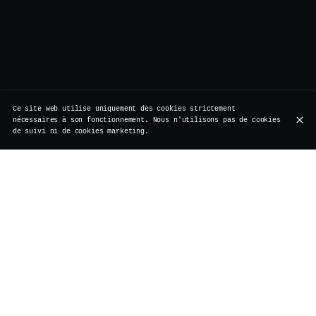
Ce site web utilise uniquement des cookies strictement
nécessaires à son fonctionnement. Nous n'utilisons pas de cookies
de suivi ni de cookies marketing.
Rue de Rollebeek 7, 1000 Bruxelles
+32 2 511 95 17
HEURES D'OUVERTURE
Lundi
Fermé
Travaux de rénovation
Mardi
Fermé
Travaux de rénovation
Mercredi
Fermé