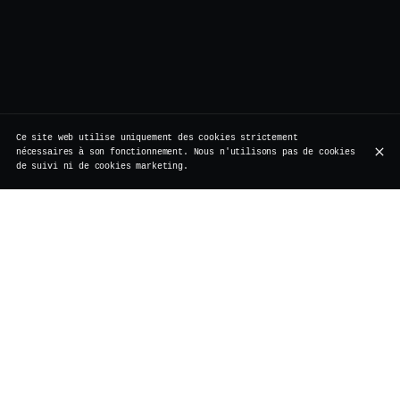
Ce site web utilise uniquement des cookies strictement
nécessaires à son fonctionnement. Nous n'utilisons pas de cookies
de suivi ni de cookies marketing.
Rue de Rollebeek 7, 1000 Bruxelles
+32 2 511 95 17
HEURES D'OUVERTURE
Lundi
Fermé
Travaux de rénovation
Mardi
Fermé
Travaux de rénovation
Mercredi
Fermé