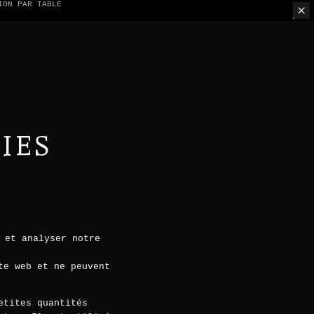
ION PAR TABLE
IES
 et analyser notre
te web et ne peuvent
etites quantités