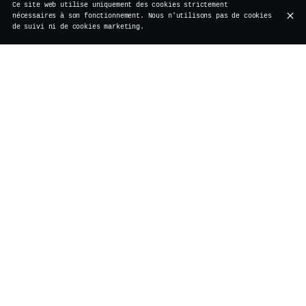
Ce site web utilise uniquement des cookies strictement
nécessaires à son fonctionnement. Nous n'utilisons pas de cookies
de suivi ni de cookies marketing.
Cocktails signature
Mocktails
Cocktails classiques
Apéritif
Cocktails signature
Aged Negroni
40,00 €
3 ans d'infusion en fût dans notre cave - Depuis
2022