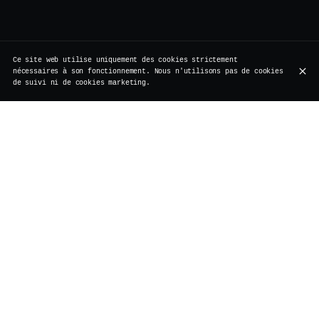
Ce site web utilise uniquement des cookies strictement
nécessaires à son fonctionnement. Nous n'utilisons pas de cookies
de suivi ni de cookies marketing.
Softs
Bières à la pression
Bières - bouteilles
Vins au verre
Spriritueux
Café
Softs
Thé glacé maison
6,00 €