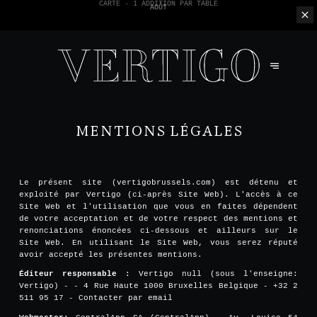
NOUS N'ACCEPTONS PAS LES PAIEMENTS EN ESPÈCE - SEULEMENT PAR
CARTE -
1 ADDITION PAR TABLE
MENTIONS LÉGALES
Le présent site (vertigobrussels.com) est détenu et
exploité par Vertigo (ci-après Site Web). L'accès à ce
Site Web et l'utilisation que vous en faites dépendent
de votre acceptation et de votre respect des mentions et
renonciations énoncées ci-dessous et ailleurs sur le
Site Web. En utilisant le Site Web, vous serez réputé
avoir accepté les présentes mentions.
Éditeur responsable :
Vertigo null (sous l'enseigne:
Vertigo) - - 4 Rue Haute 1000 Bruxelles Belgique - +32 2
511 95 17 -
Contacter par email