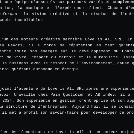
t une équipe d'associés aux parcours variés et compléme
vation, la musique et l'expérience client. Chacun d'e
enforçant la vision créative et la mission de l'ent
cepts inoubliables.
l'un des moteurs créatifs derrière Love is All SRL. En
au Favori, il a forgé sa réputation en tant qu’entr
entre toute son énergie sur le développement du Chât
rt de vivre, respect du terroir et la durabilité. Thie
 le business avec le respect de l’environnement, cause 
insi qu’étant autonome en énergie.
joint l'aventure de Love is All SRL après une expérienc
avoir travaillé chez Pain Quotidien et AB InBev, il a 
 2024. Son expérience en gestion d'entreprise et son ap
la structure de l'entreprise. Aujourd’hui, il se consac
 il met à profit son savoir-faire pour développer ce pro
l’un des fondateurs de Love is All et un acteur majeu