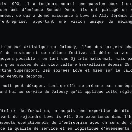
puis 1990, il a toujours nourri une passion pour l'un
 son ami d’enfance Renaud Deru, ils ont partagé un 
nnées, ce qui a donné naissance à Love is All. Jérémie 
'entreprise, apportant une vision unique du mélan
directeur artistique du Jalousy, l'un des projets ph
né de musique et de culture festive, il dédie sa vie
moyens possible : en tant que Dj internationnal, mais p
us gros succès de la club culture Bruxelloise depuis 25 
rtine Supersport, les soirées Love et bien sûr le Jal
no Ventura Records.
e nuit peut déraper, tant qu’elle se prépare par une équ
urd’hui au service du Jalousy qu’il applique cette règle
hôtelier de formation, a acquis une expertise de dix
avant de rejoindre Love is All. Son expérience dans l’h
aspects opérationnels de l'entreprise avec un sens du d
 de la qualité de service et en logistique d'événements 