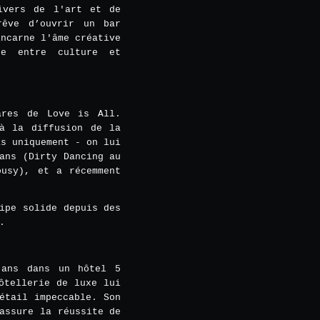
ivers de l'art et de
rêve d’ouvrir un bar
incarne l'âme créative
ge entre culture et
ares de Love is All.
 à la diffusion de la
as uniquement - on lui
ans (Dirty Dancing au
ousy), et a récemment
ipe solide depuis des
.
 ans dans un hôtel 5
ôtellerie de luxe lui
étail impeccable. Son
assure la réussite de