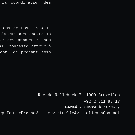
la coordination des
tions de Love is All.
réateur des cocktails
ise des arômes et son
All souhaite offrir à
ment, en prenant soin
Rue de Rollebeek 7, 1000 Bruxelles
+32 2 511 95 17
Fermé
- Ouvre à 18:00
ept
Équipe
Presse
Visite virtuelle
Avis clients
Contact