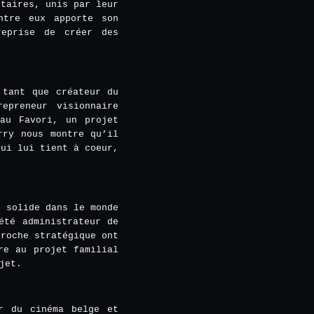
ntaires, unis par leur
ntre eux apporte son
reprise de créer des
 tant que créateur du
epreneur visionnaire
eau Favori, un projet
rry nous montre qu’il
qui lui tient à coeur,
e solide dans le monde
été administrateur de
proche stratégique ont
re au projet familial
jet.
r du cinéma belge et