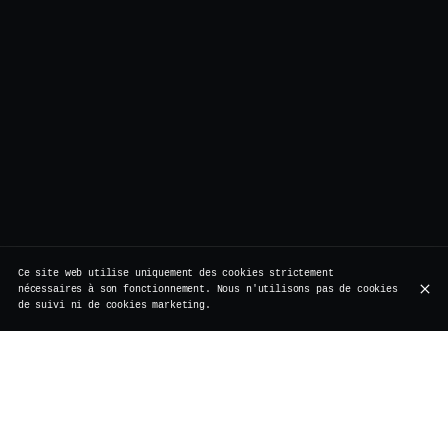
Ce site web utilise uniquement des cookies strictement
nécessaires à son fonctionnement. Nous n'utilisons pas de cookies
de suivi ni de cookies marketing.
Tu as perdu ou oublié quelque chose chez Vertigo ? Si
c'est le cas, merci de remplir le formulaire ci-dessous,
et nous te recontacterons dès que possible.
J'ai perdu ou oublié quelque chose