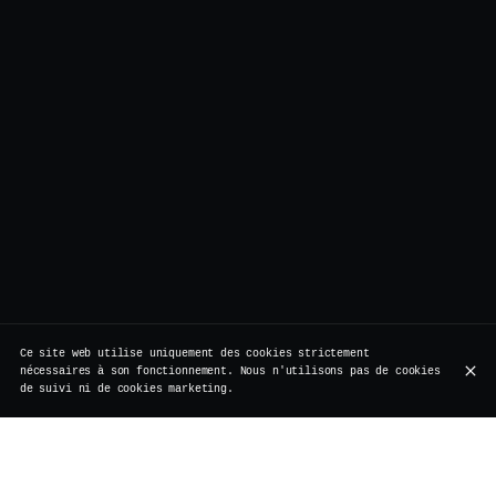
Ce site web utilise uniquement des cookies strictement
nécessaires à son fonctionnement. Nous n'utilisons pas de cookies
de suivi ni de cookies marketing.
Né à Hambourg en 2008, le Gin Basil Smash a tout de
suite conquis le monde : gin, citron, sucre, basilic —
quatre ingrédients, un parfum de fraîcheur.