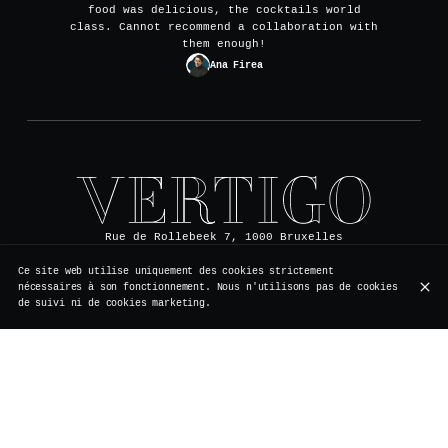
food was delicious, the cocktails world
class. Cannot recommend a collaboration with
them enough!
Ana Firea
Rue de Rollebeek 7, 1000 Bruxelles
+32 2 511 95 17
Ce site web utilise uniquement des cookies strictement
nécessaires à son fonctionnement. Nous n'utilisons pas de cookies
de suivi ni de cookies marketing.
HEURES D'OUVERTURE
Lundi
Fermé
Vacances
Mardi
Fermé
Vacances
Mercredi
Fermé
Vacances