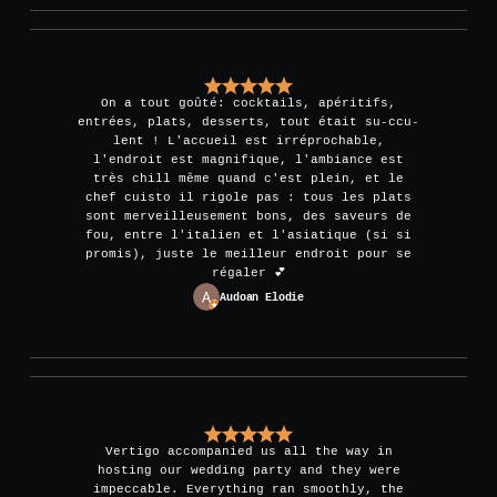
On a tout goûté: cocktails, apéritifs,
entrées, plats, desserts, tout était su-ccu-
lent ! L'accueil est irréprochable,
l'endroit est magnifique, l'ambiance est
très chill même quand c'est plein, et le
chef cuisto il rigole pas : tous les plats
sont merveilleusement bons, des saveurs de
fou, entre l'italien et l'asiatique (si si
promis), juste le meilleur endroit pour se
régaler 💕
Audoan Elodie
Vertigo accompanied us all the way in
hosting our wedding party and they were
impeccable. Everything ran smoothly, the