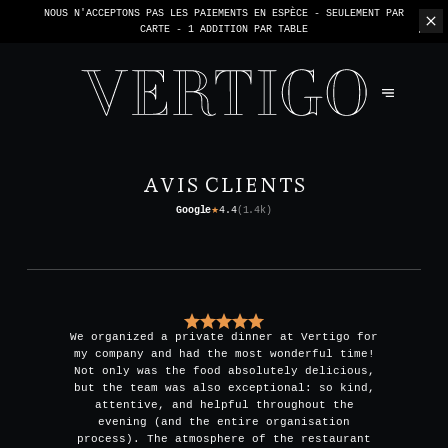
NOUS N'ACCEPTONS PAS LES PAIEMENTS EN ESPÈCE - SEULEMENT PAR
CARTE -
1 ADDITION PAR TABLE
AVIS CLIENTS
Google
4.4
(
1.4k
)
★
We organized a private dinner at Vertigo for
my company and had the most wonderful time!
Not only was the food absolutely delicious,
but the team was also exceptional: so kind,
attentive, and helpful throughout the
evening (and the entire organisation
process). The atmosphere of the restaurant