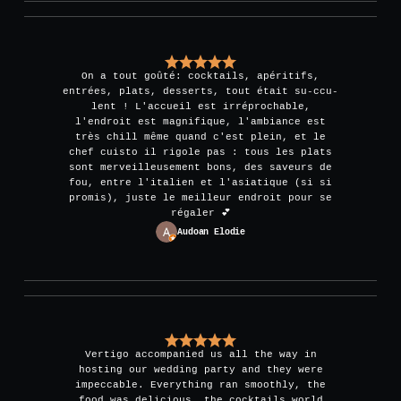
On a tout goûté: cocktails, apéritifs,
entrées, plats, desserts, tout était su-ccu-
lent ! L'accueil est irréprochable,
l'endroit est magnifique, l'ambiance est
très chill même quand c'est plein, et le
chef cuisto il rigole pas : tous les plats
sont merveilleusement bons, des saveurs de
fou, entre l'italien et l'asiatique (si si
promis), juste le meilleur endroit pour se
régaler 💕
Audoan Elodie
Vertigo accompanied us all the way in
hosting our wedding party and they were
impeccable. Everything ran smoothly, the
food was delicious, the cocktails world