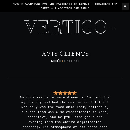
NOUS N'ACCEPTONS PAS LES PAIEMENTS EN ESPÈCE - SEULEMENT PAR
CARTE -
1 ADDITION PAR TABLE
AVIS CLIENTS
Google
4.4
(
1.4k
)
★
We organized a private dinner at Vertigo for
my company and had the most wonderful time!
Not only was the food absolutely delicious,
but the team was also exceptional: so kind,
attentive, and helpful throughout the
evening (and the entire organisation
process). The atmosphere of the restaurant