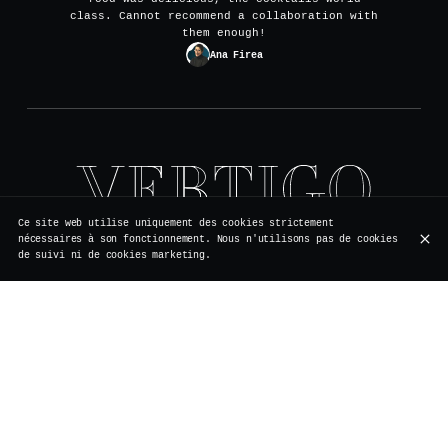
class. Cannot recommend a collaboration with
them enough!
Ana Firea
Ce site web utilise uniquement des cookies strictement
Rue de Rollebeek 7, 1000 Bruxelles
nécessaires à son fonctionnement. Nous n'utilisons pas de cookies
+32 2 511 95 17
de suivi ni de cookies marketing.
HEURES D'OUVERTURE
Lundi
Fermé
Travaux de rénovation
Mardi
Fermé
Travaux de rénovation
Mercredi
Fermé
Travaux de rénovation