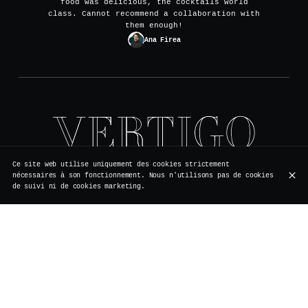
food was delicious, the cocktails world
class. Cannot recommend a collaboration with
them enough!
Ana Firea
Rue de Rollebeek 7, 1000 Bruxelles
Ce site web utilise uniquement des cookies strictement
+32 2 511 95 17
nécessaires à son fonctionnement. Nous n'utilisons pas de cookies
de suivi ni de cookies marketing.
HEURES D'OUVERTURE
Lundi
Fermé
Travaux de rénovation
Mardi
Fermé
Travaux de rénovation
Mercredi
Fermé
Travaux de rénovation