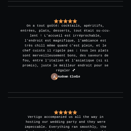
On a tout goûté: cocktails, apéritifs,
entrées, plats, desserts, tout était su-ccu-
lent ! L'accueil est irréprochable,
l'endroit est magnifique, l'ambiance est
très chill même quand c'est plein, et le
chef cuisto il rigole pas : tous les plats
sont merveilleusement bons, des saveurs de
fou, entre l'italien et l'asiatique (si si
promis), juste le meilleur endroit pour se
régaler 💕
Audoan Elodie
Vertigo accompanied us all the way in
hosting our wedding party and they were
impeccable. Everything ran smoothly, the