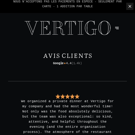
NOUS N'ACCEPTONS PAS LES PAIEMENTS EN ESPÈCE - SEULEMENT PAR
CARTE -
1 ADDITION PAR TABLE
AVIS CLIENTS
Google
4.4
(
1.4k
)
★
We organized a private dinner at Vertigo for
my company and had the most wonderful time!
Not only was the food absolutely delicious,
but the team was also exceptional: so kind,
attentive, and helpful throughout the
evening (and the entire organisation
process). The atmosphere of the restaurant