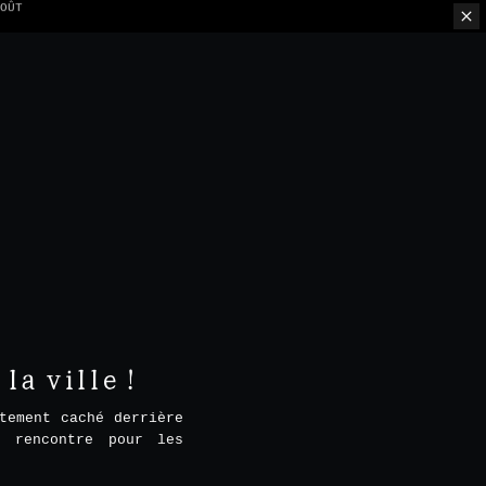
ION PAR TABLE
a ville !
tement caché derrière
e rencontre pour les