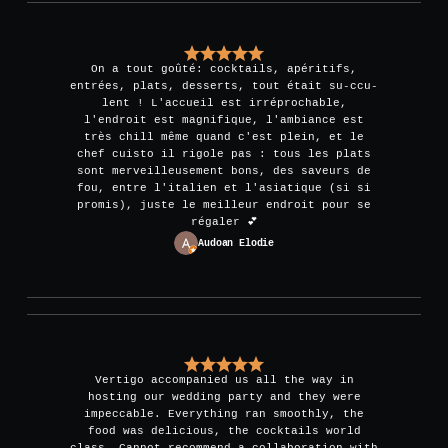
On a tout goûté: cocktails, apéritifs,
entrées, plats, desserts, tout était su-ccu-
lent ! L'accueil est irréprochable,
l'endroit est magnifique, l'ambiance est
très chill même quand c'est plein, et le
chef cuisto il rigole pas : tous les plats
sont merveilleusement bons, des saveurs de
fou, entre l'italien et l'asiatique (si si
promis), juste le meilleur endroit pour se
régaler 💕
Audoan Elodie
Vertigo accompanied us all the way in
hosting our wedding party and they were
impeccable. Everything ran smoothly, the
food was delicious, the cocktails world