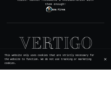
class. Cannot recommend a collaboration with
them enough!
Ana Firea
Rue de Rollebeek 7, 1000 Bruxelles
This website only uses cookies that are strictly necessary for
+32 2 511 95 17
the website to function. We do not use tracking or marketing
cookies.
OPENING HOURS
Monday
Closed
Renovation
Tuesday
Closed
Renovation
Wednesday
Closed
Renovation
Thursday
Closed