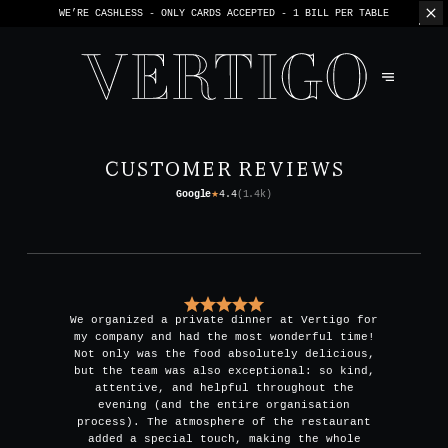
WE’RE CASHLESS - ONLY CARDS
ACCEPTED - 1 BILL PER TABLE
CUSTOMER REVIEWS
Google
4.4
(
1.4k
)
★
We organized a private dinner at Vertigo for
my company and had the most wonderful time!
Not only was the food absolutely delicious,
but the team was also exceptional: so kind,
attentive, and helpful throughout the
evening (and the entire organisation
process). The atmosphere of the restaurant
added a special touch, making the whole