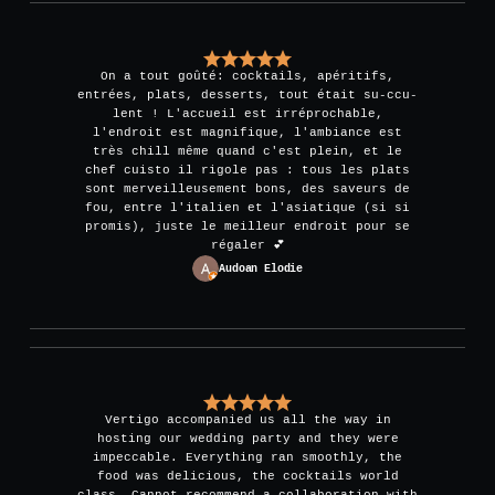
On a tout goûté: cocktails, apéritifs,
entrées, plats, desserts, tout était su-ccu-
lent ! L'accueil est irréprochable,
l'endroit est magnifique, l'ambiance est
très chill même quand c'est plein, et le
chef cuisto il rigole pas : tous les plats
sont merveilleusement bons, des saveurs de
fou, entre l'italien et l'asiatique (si si
promis), juste le meilleur endroit pour se
régaler 💕
Audoan Elodie
Vertigo accompanied us all the way in
hosting our wedding party and they were
impeccable. Everything ran smoothly, the
food was delicious, the cocktails world