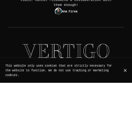
class. Cannot recommend a collaboration with
them enough!
Ana Firea
Rue de Rollebeek 7, 1000 Bruxelles
This website only uses cookies that are strictly necessary for
+32 2 511 95 17
the website to function. We do not use tracking or marketing
cookies.
OPENING HOURS
Monday
Closed
Renovation
Tuesday
Closed
Renovation
Wednesday
Closed
Renovation
Thursday
Closed