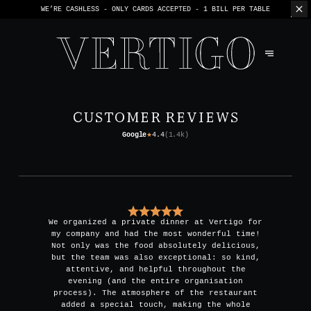
WE’RE CASHLESS - ONLY CARDS
ACCEPTED - 1 BILL PER TABLE
CUSTOMER REVIEWS
Google
4.4
(
1.4k
)
★
We organized a private dinner at Vertigo for
my company and had the most wonderful time!
Not only was the food absolutely delicious,
but the team was also exceptional: so kind,
attentive, and helpful throughout the
evening (and the entire organisation
process). The atmosphere of the restaurant
added a special touch, making the whole