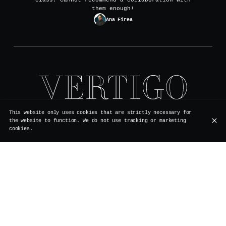
class. Cannot recommend a collaboration with
them enough!
Ana Firea
Rue de Rollebeek 7, 1000 Bruxelles
This website only uses cookies that are strictly necessary for
+32 2 511 95 17
the website to function. We do not use tracking or marketing
cookies.
OPENING HOURS
Monday
Closed
Renovation
Tuesday
Closed
Renovation
Wednesday
Closed
Renovation
Thursday
Closed