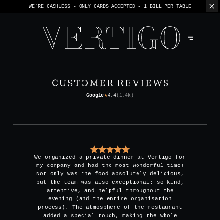
WE’RE CASHLESS - ONLY CARDS
ACCEPTED - 1 BILL PER TABLE
CUSTOMER REVIEWS
Google
4.4
(
1.4k
)
★
We organized a private dinner at Vertigo for
my company and had the most wonderful time!
Not only was the food absolutely delicious,
but the team was also exceptional: so kind,
attentive, and helpful throughout the
evening (and the entire organisation
process). The atmosphere of the restaurant
added a special touch, making the whole