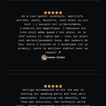
On a tout goûté: cocktails, apéritifs,
entrées, plats, desserts, tout était su-ccu-
lent ! L'accueil est irréprochable,
l'endroit est magnifique, l'ambiance est
très chill même quand c'est plein, et le
chef cuisto il rigole pas : tous les plats
sont merveilleusement bons, des saveurs de
fou, entre l'italien et l'asiatique (si si
promis), juste le meilleur endroit pour se
régaler 💕
Audoan Elodie
Vertigo accompanied us all the way in
hosting our wedding party and they were
impeccable. Everything ran smoothly, the
food was delicious, the cocktails world